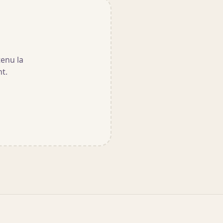
tenu la
nt.